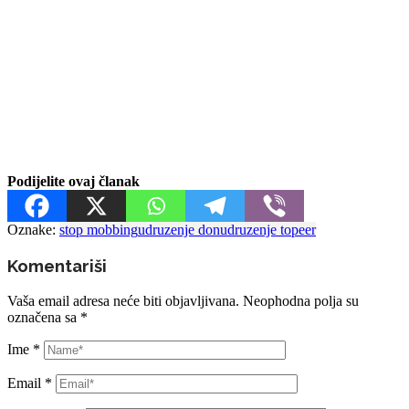
Podijelite ovaj članak
Oznake:
stop mobbing
udruzenje don
udruzenje topeer
Komentariši
Vaša email adresa neće biti objavljivana.
Neophodna polja su
označena sa
*
Ime
*
Email
*