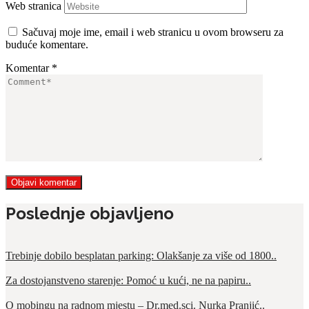
Web stranica
Sačuvaj moje ime, email i web stranicu u ovom browseru za
buduće komentare.
Komentar
*
Poslednje objavljeno
Trebinje dobilo besplatan parking: Olakšanje za više od 1800..
Za dostojanstveno starenje: Pomoć u kući, ne na papiru..
O mobingu na radnom mjestu – Dr.med.sci. Nurka Pranjić..