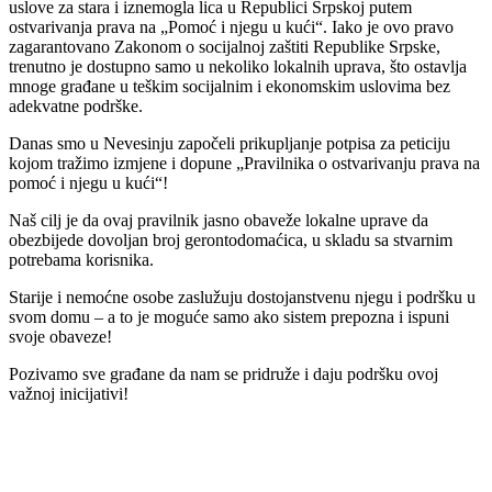
uslove za stara i iznemogla lica u Republici Srpskoj putem
ostvarivanja prava na „Pomoć i njegu u kući“. Iako je ovo pravo
zagarantovano Zakonom o socijalnoj zaštiti Republike Srpske,
trenutno je dostupno samo u nekoliko lokalnih uprava, što ostavlja
mnoge građane u teškim socijalnim i ekonomskim uslovima bez
adekvatne podrške.
Danas smo u Nevesinju započeli prikupljanje potpisa za peticiju
kojom tražimo izmjene i dopune „Pravilnika o ostvarivanju prava na
pomoć i njegu u kući“!
Naš cilj je da ovaj pravilnik jasno obaveže lokalne uprave da
obezbijede dovoljan broj gerontodomaćica, u skladu sa stvarnim
potrebama korisnika.
Starije i nemoćne osobe zaslužuju dostojanstvenu njegu i podršku u
svom domu – a to je moguće samo ako sistem prepozna i ispuni
svoje obaveze!
Pozivamo sve građane da nam se pridruže i daju podršku ovoj
važnoj inicijativi!